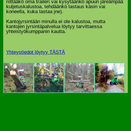
riittääkö oma traileri vai kysytäänkö apuun järeämpää
kuljetuskalustoa, tehdäänkö lastaus käsin vai
koneella, kuka lastaa jne).
Kantojyrsintään minulla ei ole kalustoa, mutta
kantojen jyrsintäpalvelua löytyy tarvittaessa
yhteistyökumppanin kautta.
Yhteystiedot löytyy TÄSTÄ