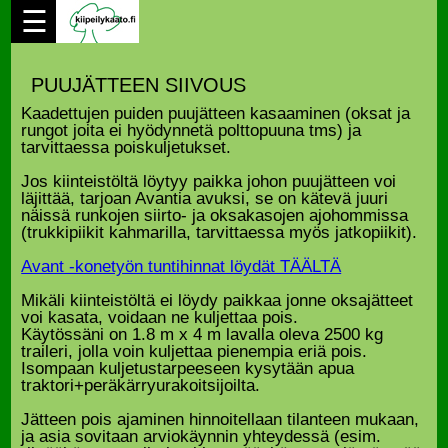
☰
PUUJÄTTEEN SIIVOUS
Kaadettujen puiden puujätteen kasaaminen (oksat ja
rungot joita ei hyödynnetä polttopuuna tms) ja
tarvittaessa poiskuljetukset.
Jos kiinteistöltä löytyy paikka johon puujätteen voi
läjittää, tarjoan Avantia avuksi, se on kätevä juuri
näissä runkojen siirto- ja oksakasojen ajohommissa
(trukkipiikit kahmarilla, tarvittaessa myös jatkopiikit).
Avant -konetyön tuntihinnat löydät TÄÄLTÄ
Mikäli kiinteistöltä ei löydy paikkaa jonne oksajätteet
voi kasata, voidaan ne kuljettaa pois.
Käytössäni on 1.8 m x 4 m lavalla oleva 2500 kg
traileri, jolla voin kuljettaa pienempia eriä pois.
Isompaan kuljetustarpeeseen kysytään apua
traktori+peräkärryurakoitsijoilta.
Jätteen pois ajaminen hinnoitellaan tilanteen mukaan,
ja asia sovitaan arviokäynnin yhteydessä (esim.